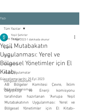
Yazı
Tüm Yazılar
Yeşil Şehirler
Tüm Yazılar
11 Ağu 2023
1 dakikada okunur
Yeşil Mutabakatın
Çevre
Uygulanması: Yerel ve
Enerji
Bölgesel Yönetimler için El
Ulaştırma
Kitabı
Akıllı Uygulamalar
Güncelleme tarihi:
25 Eyl 2023
Döngüsel Ekonomi
AB Bölgeler Komitesi Çevre, İklim 
Ödül ve Finansman
Değişikliği ve Enerji komisyonu 
tarafından hazırlanan "Avrupa Yeşil 
Mutabakatının Uygulanması: Yerel ve 
Bölgesel Yönetimler için El Kitabı-