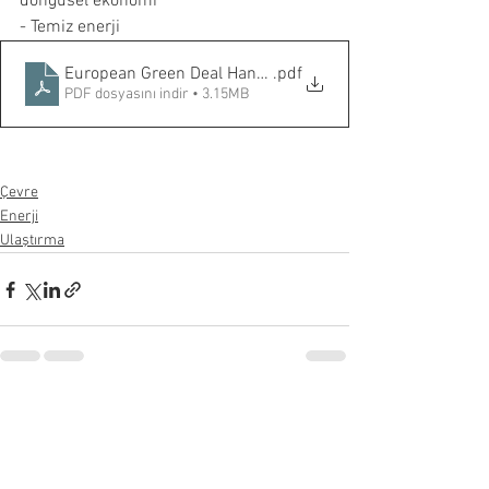
döngüsel ekonomi
- Temiz enerji
European Green Deal Handbook
.pdf
PDF dosyasını indir • 3.15MB
Çevre
Enerji
Ulaştırma
Hepsini Gör
Son Yazılar