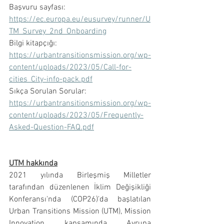
Başvuru sayfası: 
https://ec.europa.eu/eusurvey/runner/U
TM_Survey_2nd_Onboarding
Bilgi kitapçığı: 
https://urbantransitionsmission.org/wp-
content/uploads/2023/05/Call-for-
cities_City-info-pack.pdf
Sıkça Sorulan Sorular: 
https://urbantransitionsmission.org/wp-
content/uploads/2023/05/Frequently-
Asked-Question-FAQ.pdf
UTM hakkında
2021 yılında Birleşmiş Milletler 
tarafından düzenlenen İklim Değişikliği 
Konferansı'nda (COP26)'da başlatılan 
Urban Transitions Mission (UTM), Mission 
Innovation kapsamında Avrupa 