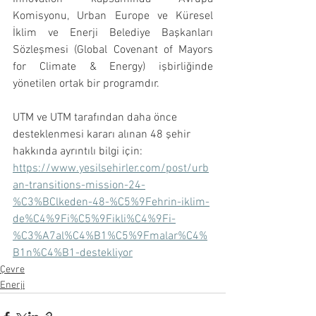
Komisyonu, Urban Europe ve Küresel 
İklim ve Enerji Belediye Başkanları 
Sözleşmesi (Global Covenant of Mayors 
for Climate & Energy) işbirliğinde 
yönetilen ortak bir programdır. 
UTM ve UTM tarafından daha önce 
desteklenmesi kararı alınan 48 şehir 
hakkında ayrıntılı bilgi için: 
https://www.yesilsehirler.com/post/urb
an-transitions-mission-24-
%C3%BClkeden-48-%C5%9Fehrin-iklim-
de%C4%9Fi%C5%9Fikli%C4%9Fi-
%C3%A7al%C4%B1%C5%9Fmalar%C4%
B1n%C4%B1-destekliyor
Çevre
Enerji