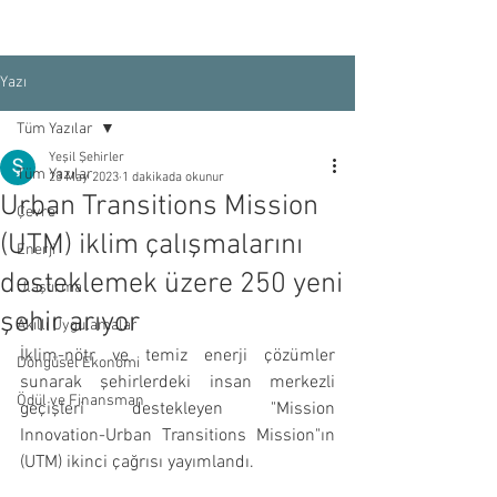
Yazı
Tüm Yazılar
Yeşil Şehirler
Tüm Yazılar
23 May 2023
1 dakikada okunur
Urban Transitions Mission
Çevre
(UTM) iklim çalışmalarını
Enerji
desteklemek üzere 250 yeni
Ulaştırma
şehir arıyor
Akıllı Uygulamalar
İklim-nötr ve temiz enerji çözümler 
Döngüsel Ekonomi
sunarak şehirlerdeki insan merkezli 
Ödül ve Finansman
geçişleri destekleyen "Mission 
Innovation-Urban Transitions Mission"ın 
(UTM) ikinci çağrısı yayımlandı. 