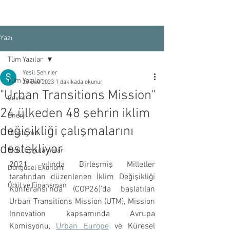
Yazı
Tüm Yazılar
Yeşil Şehirler
Tüm Yazılar
23 Şub 2023
1 dakikada okunur
"Urban Transitions Mission"
Çevre
24 ülkeden 48 şehrin iklim
Enerji
değişikliği çalışmalarını
Ulaştırma
destekliyor
Akıllı Uygulamalar
2021 yılında Birleşmiş Milletler 
Döngüsel Ekonomi
tarafından düzenlenen İklim Değişikliği 
Ödül ve Finansman
Konferansı'nda (COP26)'da başlatılan 
Urban Transitions Mission (UTM), Mission 
Innovation kapsamında Avrupa 
Komisyonu, 
Urban Europe
 ve Küresel 