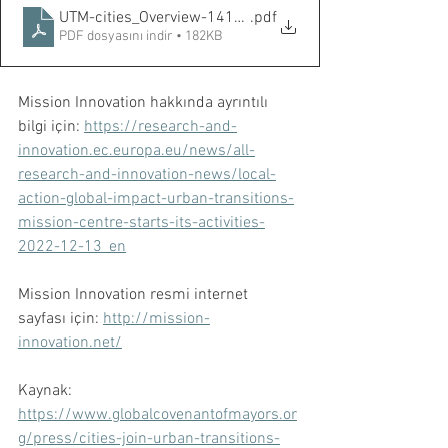
UTM-cities_Overview-14112022_02
.pdf
PDF dosyasını indir • 182KB
Mission Innovation hakkında ayrıntılı 
bilgi için: 
https://research-and-
innovation.ec.europa.eu/news/all-
research-and-innovation-news/local-
action-global-impact-urban-transitions-
mission-centre-starts-its-activities-
2022-12-13_en
Mission Innovation resmi internet 
sayfası için: 
http://mission-
innovation.net/
Kaynak: 
https://www.globalcovenantofmayors.or
g/press/cities-join-urban-transitions-