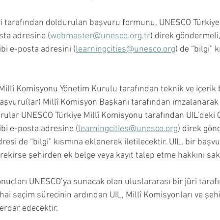
i tarafından doldurulan başvuru formunu, UNESCO Türkiye M
ta adresine (
webmaster@unesco.org.tr
) direk göndermeli,
bi e-posta adresini (
learningcities@unesco.org
) de “bilgi” 
illî Komisyonu Yönetim Kurulu tarafından teknik ve içerik
şvuru(lar) Millî Komisyon Başkanı tarafından imzalanarak o
ular UNESCO Türkiye Millî Komisyonu tarafından UIL’deki
bi e-posta adresine (
learningcities@unesco.org
) direk gönd
resi de “bilgi” kısmına eklenerek iletilecektir. UIL, bir başv
ekirse şehirden ek belge veya kayıt talep etme hakkını sakl
nuçları UNESCO’ya sunacak olan uluslararası bir jüri taraf
ihai seçim sürecinin ardından UIL, Millî Komisyonları ve şehi
rdar edecektir.