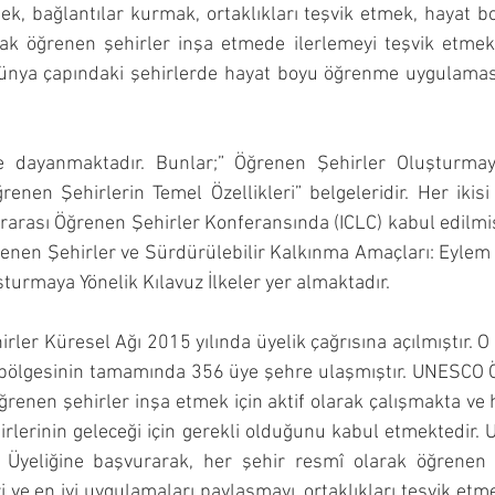
ek, bağlantılar kurmak, ortaklıkları teşvik etmek, hayat b
rak öğrenen şehirler inşa etmede ilerlemeyi teşvik etmek 
 dünya çapındaki şehirlerde hayat boyu öğrenme uygulamas
e dayanmaktadır. Bunlar;” Öğrenen Şehirler Oluşturmaya
enen Şehirlerin Temel Özellikleri” belgeleridir. Her ikisi
rarası Öğrenen Şehirler Konferansında (ICLC) kabul edilmişt
enen Şehirler ve Sürdürülebilir Kalkınma Amaçları: Eylem 
turmaya Yönelik Kılavuz İlkeler yer almaktadır.
er Küresel Ağı 2015 yılında üyelik çağrısına açılmıştır. O 
ölgesinin tamamında 356 üye şehre ulaşmıştır. UNESCO Ö
ğrenen şehirler inşa etmek için aktif olarak çalışmakta ve h
rlerinin geleceği için gerekli olduğunu kabul etmektedir.
 Üyeliğine başvurarak, her şehir resmî olarak öğrenen b
 ve en iyi uygulamaları paylaşmayı, ortaklıkları teşvik etme