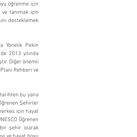
oyu öğrenme için 
ve tanımak için 
ını desteklemek 
 Yönelik Pekin 
 de 2013 yılında 
ir. Diğer önemli 
Planı Rehberi ve 
tarihten bu yana 
ğrenen Şehirler 
erkes için hayat 
 UNESCO Öğrenen 
ir şehir olarak 
yi ve hayat boyu 