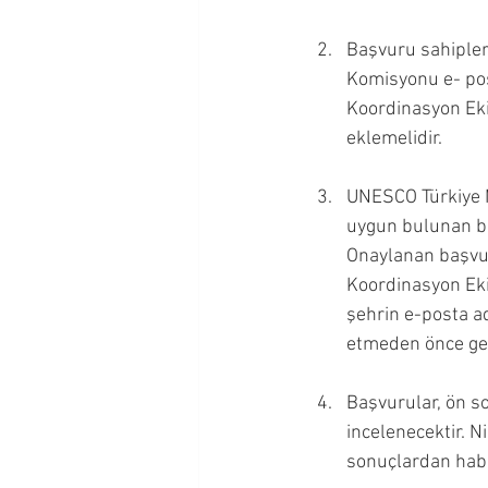
Başvuru sahipler
Komisyonu e- pos
Koordinasyon Eki
eklemelidir.
UNESCO Türkiye M
uygun bulunan ba
Onaylanan başvur
Koordinasyon Eki
şehrin e-posta ad
etmeden önce ger
Başvurular, ön so
incelenecektir. N
sonuçlardan habe