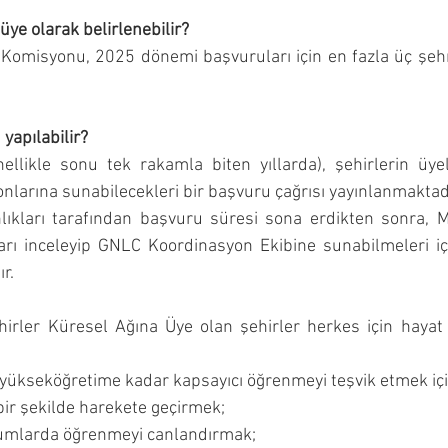
üye olarak belirlenebilir?
 Komisyonu, 2025 dönemi başvuruları için en fazla üç şeh
yapılabilir?
nellikle sonu tek rakamla biten yıllarda), şehirlerin üyel
larına sunabilecekleri bir başvuru çağrısı yayınlanmaktadı
nlıkları tarafından başvuru süresi sona erdikten sonra, Mi
rı inceleyip GNLC Koordinasyon Ekibine sunabilmeleri içi
r.
rler Küresel Ağına Üye olan şehirler herkes için hayat
yükseköğretime kadar kapsayıcı öğrenmeyi teşvik etmek içi
bir şekilde harekete geçirmek;
lumlarda öğrenmeyi canlandırmak;