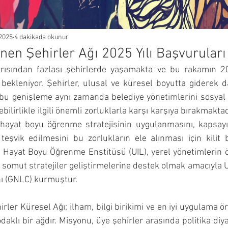
2025
4 dakikada okunur
n Şehirler Ağı 2025 Yılı Başvuruları
ısından fazlası şehirlerde yaşamakta ve bu rakamın 203
ekleniyor. Şehirler, ulusal ve küresel boyutta giderek dah
bu genişleme aynı zamanda belediye yönetimlerini sosyal
ilirlikle ilgili önemli zorluklarla karşı karşıya bırakmaktad
 hayat boyu öğrenme stratejisinin uygulanmasını, kapsayıc
eşvik edilmesini bu zorlukların ele alınması için kilit 
Hayat Boyu Öğrenme Enstitüsü (UIL), yerel yönetimlerin öğ
 somut stratejiler geliştirmelerine destek olmak amacıyl
nı (GNLC) kurmuştur.
er Küresel Ağı; ilham, bilgi birikimi ve en iyi uygulama ör
odaklı bir ağdır. Misyonu, üye şehirler arasında politika di