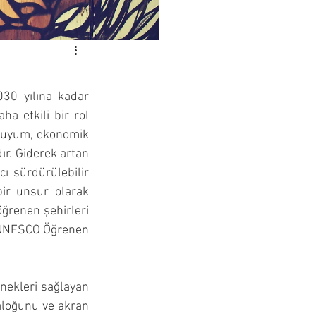
0 yılına kadar 
a etkili bir rol 
 uyum, ekonomik 
ır. Giderek artan 
ı sürdürülebilir 
bir unsur olarak 
renen şehirleri 
a UNESCO Öğrenen 
nekleri sağlayan 
yaloğunu ve akran 