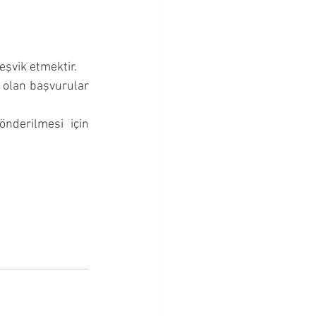
eşvik etmektir.
İlgili Belediye Başkanlıkları (Büyükşehir ve İl Belediyeleri ) tarafından sunulacak olan başvurular 
derilmesi için 