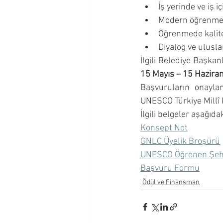
İş yerinde ve iş 
Modern öğrenme t
Öğrenmede kalit
Diyalog ve ulusla
15 Mayıs – 15 Hazira
Başvuruların onayl
UNESCO Türkiye Millî 
İlgili belgeler aşağıd
Konsept Not
GNLC Üyelik Broşürü
UNESCO Öğrenen Şehir
Başvuru Formu
Ödül ve Finansman