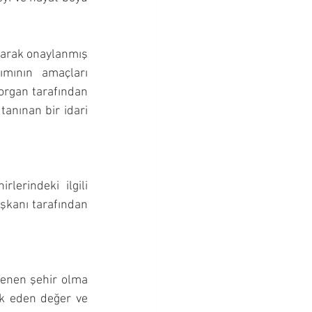
larak onaylanmış 
ımının amaçları 
organ tarafından 
anınan bir idari 
erindeki ilgili 
şkanı tarafından 
enen şehir olma 
k eden değer ve 