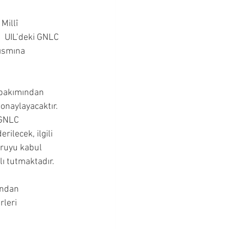
illî 
  UIL’deki GNLC 
kısmına 
 bakımından 
naylayacaktır. 
 GNLC 
erilecek, ilgili 
uruyu kabul 
ı tutmaktadır.
ından 
rleri 