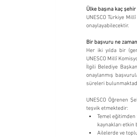
Ülke başına kaç şehir 
UNESCO Türkiye Millî
onaylayabilecektir.
Bir başvuru ne zaman 
Her iki yılda bir (ge
UNESCO Millî Komisyon
İlgili Belediye Başka
onaylanmış başvurula
süreleri bulunmaktadı
UNESCO Öğrenen Şehi
teşvik etmektedir:
Temel eğitimden 
kaynakları etkin 
Ailelerde ve top