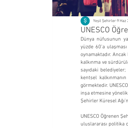
Yeşil Şehirler
9 Haz 
UNESCO Öğrene
Dünya nüfusunun yar
yüzde 60’a ulaşması b
oynamaktadır. Ancak 
kalkınma ve sürdürüleb
sayıdaki belediyeler;
kentsel kalkınmanın t
görmektedir. UNESCO 
inşa etmesine yönelik
Şehirler Küresel Ağı’
UNESCO Öğrenen Şehirl
uluslararası politika 