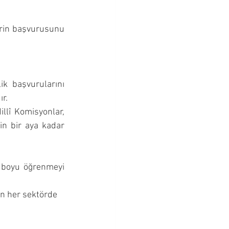
rin başvurusunu 
ik başvurularını 
r.
llî Komisyonlar, 
n bir aya kadar 
 boyu öğrenmeyi 
n her sektörde 