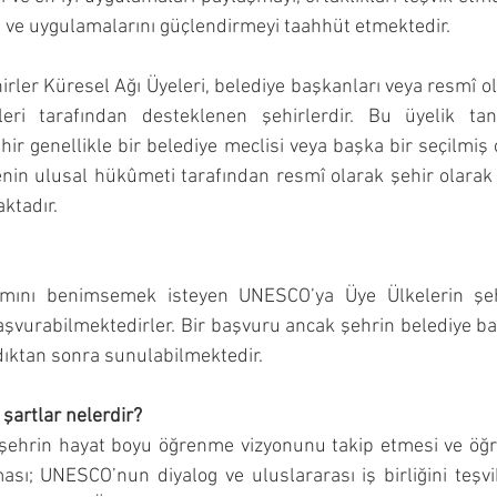
ı ve uygulamalarını güçlendirmeyi taahhüt etmektedir.
er Küresel Ağı Üyeleri, belediye başkanları veya resmî o
leri tarafından desteklenen şehirlerdir. Bu üyelik tan
hir genellikle bir belediye meclisi veya başka bir seçilmiş 
kenin ulusal hükûmeti tarafından resmî olarak şehir olarak t
ktadır.
mını benimsemek isteyen UNESCO’ya Üye Ülkelerin şehirl
 başvurabilmektedirler. Bir başvuru ancak şehrin belediye ba
ıktan sonra sunulabilmektedir.
 şartlar nelerdir?
r şehrin hayat boyu öğrenme vizyonunu takip etmesi ve öğr
ı; UNESCO’nun diyalog ve uluslararası iş birliğini teşvi