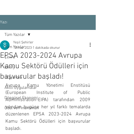
Yazı
Tüm Yazılar
Yeşil Şehirler
Tüm Yazılar
12 Haz 2023
1 dakikada okunur
EPSA 2023-2024 Avrupa
Çevre
Kamu Sektörü Ödülleri için
Enerji
başvurular başladı!
Ulaştırma
Avrupa Kamu Yönetimi Enstitüsü 
Akıllı Uygulamalar
(European Institute of Public 
Döngüsel Ekonomi
Administration-EIPA) tarafından 2009 
yılından bugüne her yıl farklı temalarda 
Ödül ve Finansman
düzenlenen EPSA 2023-2024 Avrupa 
Kamu Sektörü Ödülleri için başvurular 
başladı.