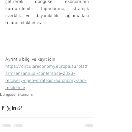
getirerek döngüsel ekonominin 
sürdürülebilir toparlanma, stratejik 
özerklik ve dayanıklılık sağlamadaki 
rolüne odaklanacak. 
Ayrıntılı bilgi ve kayıt için: 
https://circulareconomy.europa.eu/platf
orm/en/annual-conference-2023-
recovery-open-strategic-autonomy-and-
resilience
Döngüsel Ekonomi