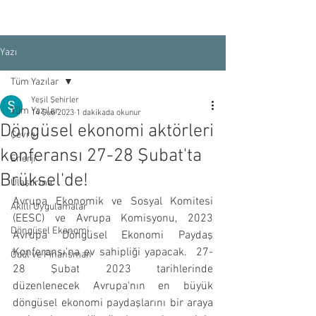
Yazı
Tüm Yazılar
Yeşil Şehirler
Tüm Yazılar
14 Şub 2023
1 dakikada okunur
Döngüsel ekonomi aktörleri
Çevre
konferansı 27-28 Şubat'ta
Enerji
Brüksel'de!
Ulaştırma
Avrupa Ekonomik ve Sosyal Komitesi 
Akıllı Uygulamalar
(EESC) ve Avrupa Komisyonu, 2023 
Döngüsel Ekonomi
Avrupa Döngüsel Ekonomi Paydaş 
Konferansı'na ev sahipliği yapacak.  27-
Ödül ve Finansman
28 Şubat 2023 tarihlerinde 
düzenlenecek Avrupa'nın en büyük 
döngüsel ekonomi paydaşlarını bir araya 