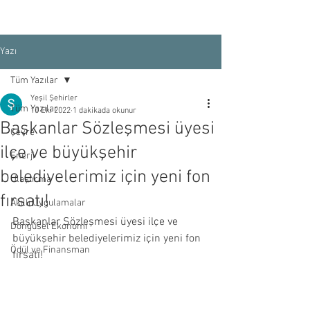
Yazı
Tüm Yazılar
Yeşil Şehirler
Tüm Yazılar
10 Eki 2022
1 dakikada okunur
Başkanlar Sözleşmesi üyesi
Çevre
ilçe ve büyükşehir
Enerji
belediyelerimiz için yeni fon
Ulaştırma
fırsatı!
Akıllı Uygulamalar
Başkanlar Sözleşmesi üyesi ilçe ve 
Döngüsel Ekonomi
büyükşehir belediyelerimiz için yeni fon 
Ödül ve Finansman
fırsatı!