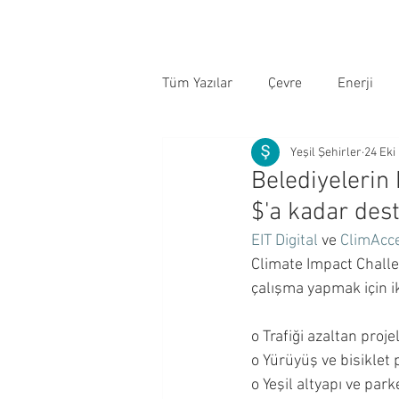
Tüm Yazılar
Çevre
Enerji
Yeşil Şehirler
24 Eki
Belediyelerin 
$'a kadar des
EIT Digital
 ve 
ClimAcce
Climate Impact Challen
çalışma yapmak için 
o Trafiği azaltan proje
o Yürüyüş ve bisiklet 
o Yeşil altyapı ve park