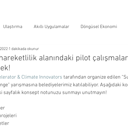
Ulaştırma
Akıllı Uygulamalar
Döngüsel Ekonomi
 2022
1 dakikada okunur
hareketlilik alanındaki pilot çalışmalar
tek!
lerator & Climate Innovators
 tarafından organize edilen "Su
ge" yarışmasına belediyelerimiz katılabiliyor. Aşağıdaki ko
iki sayfalık konsept notunuzu sunmayı unutmayın!
ler
projeleri
etler