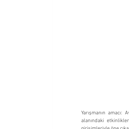
Yarışmanın amacı: Av
alanındaki etkinlikl
girişimleriyle öne çık